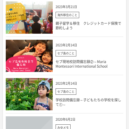
2023年3月21日
海外移住のこと
親子留学＆移住 クレジットカード保険で
節約しよう
2023年2月14日
セブ島のこと
セブ現地校訪問備忘録②～Maria
Montessori International School
2023年2月14日
セブ島のこと
学校訪問備忘録～子どもたちの学校を探し
て①～
2020年6月2日
みゆメモ