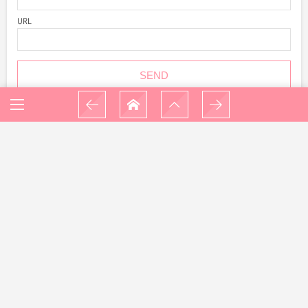
URL
HOME
未分類
四国旅行に行くはずが、、、長崎で”長崎くんち”を...
フィリピンセブ島英会話スクールCROSSxROADで親子留学
はじめました。