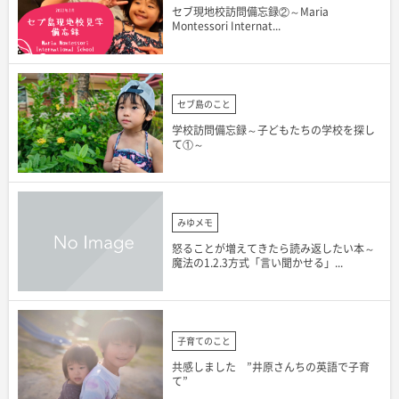
セブ現地校訪問備忘録②～Maria
Montessori Internat...
セブ島のこと
学校訪問備忘録～子どもたちの学校を探し
て①～
みゆメモ
怒ることが増えてきたら読み返したい本～
魔法の1.2.3方式「言い聞かせる」...
子育てのこと
共感しました ”井原さんちの英語で子育
て”