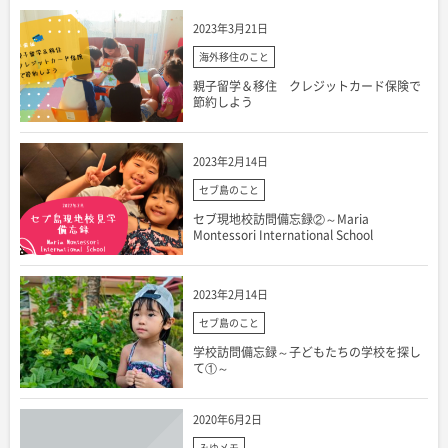
2023年3月21日
海外移住のこと
親子留学＆移住 クレジットカード保険で
節約しよう
2023年2月14日
セブ島のこと
セブ現地校訪問備忘録②～Maria
Montessori International School
2023年2月14日
セブ島のこと
学校訪問備忘録～子どもたちの学校を探し
て①～
2020年6月2日
みゆメモ