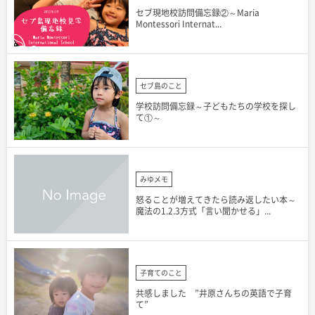
セブ現地校訪問備忘録②～Maria
Montessori Internat...
セブ島のこと
学校訪問備忘録～子どもたちの学校を探し
て①～
みゆメモ
怒ることが増えてきたら読み返したい本～
魔法の1.2.3方式「言い聞かせる」...
子育てのこと
共感しました ”井原さんちの英語で子育
て”