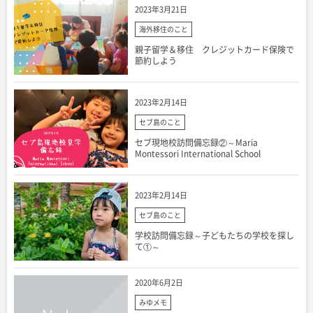
2023年3月21日
海外移住のこと
親子留学＆移住 クレジットカード保険で
節約しよう
2023年2月14日
セブ島のこと
セブ現地校訪問備忘録②～Maria
Montessori International School
2023年2月14日
セブ島のこと
学校訪問備忘録～子どもたちの学校を探し
て①～
2020年6月2日
みゆメモ