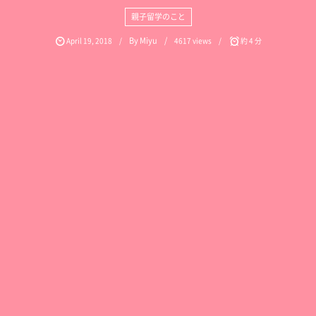
親子留学のこと
By
Miyu
April
19
,
2018
4617 views
約 4 分