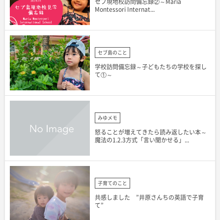
セブ現地校訪問備忘録②～Maria
Montessori Internat...
セブ島のこと
学校訪問備忘録～子どもたちの学校を探し
て①～
みゆメモ
怒ることが増えてきたら読み返したい本～
魔法の1.2.3方式「言い聞かせる」...
子育てのこと
共感しました ”井原さんちの英語で子育
て”